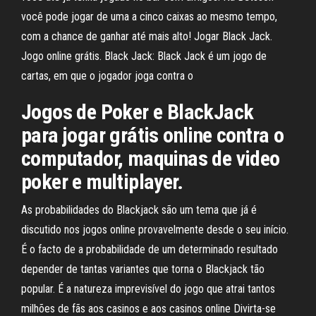
você pode jogar de uma a cinco caixas ao mesmo tempo,
com a chance de ganhar até mais alto! Jogar Black Jack.
Jogo online grátis. Black Jack: Black Jack é um jogo de
cartas, em que o jogador joga contra o
Jogos de Poker e BlackJack
para jogar grátis online contra o
computador, maquinas de video
poker e multiplayer.
As probabilidades do Blackjack são um tema que já é
discutido nos jogos online provavelmente desde o seu início.
É o facto de a probabilidade de um determinado resultado
depender de tantas variantes que torna o Blackjack tão
popular. É a natureza imprevisível do jogo que atrai tantos
milhões de fãs aos casinos e aos casinos online Divirta-se