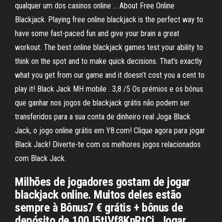
qualquer um dos casinos online … About Free Online
Blackjack. Playing free online blackjack is the perfect way to
have some fast-paced fun and give your brain a great
workout. The best online blackjack games test your ability to
think on the spot and to make quick decisions. That’s exactly
what you get from our game and it doesn’t cost you a cent to
play it! Black Jack MH mobile . 3,8 /5 Os prémios e os bónus
que ganhar nos jogos de blackjack grátis não podem ser
transferidos para a sua conta de dinheiro real Joga Black
Jack, o jogo online grátis em Y8.com! Clique agora para jogar
Black Jack! Diverte-te com os melhores jogos relacionados
com Black Jack.
Milhões de jogadores gostam de jogar
blackjack online. Muitos deles estão
sempre à Bônus7 € grátis + bônus de
depósito de 100J5tIVf8KnRtCj. Jogar