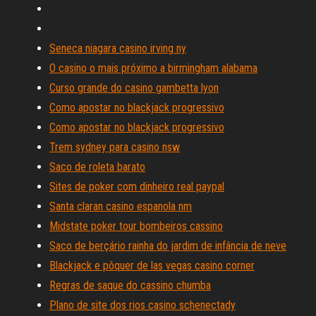
Seneca niagara casino irving ny
O casino o mais próximo a birmingham alabama
Curso grande do casino gambetta lyon
Como apostar no blackjack progressivo
Como apostar no blackjack progressivo
Trem sydney para casino nsw
Saco de roleta barato
Sites de poker com dinheiro real paypal
Santa claran casino espanola nm
Midstate poker tour bombeiros cassino
Saco de berçário rainha do jardim de infância de neve
Blackjack e pôquer de las vegas casino corner
Regras de saque do cassino chumba
Plano de site dos rios casino schenectady