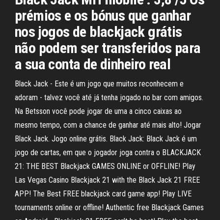
prémios e os bónus que ganhar
nos jogos de blackjack grátis
não podem ser transferidos para
a sua conta de dinheiro real
Black Jack - Este é um jogo que muitos reconhecem e
adoram - talvez você até já tenha jogado no bar com amigos.
Na Betsson você pode jogar de uma a cinco caixas ao
mesmo tempo, com a chance de ganhar até mais alto! Jogar
Black Jack. Jogo online grátis. Black Jack: Black Jack é um
jogo de cartas, em que o jogador joga contra o BLACKJACK
21: THE BEST Blackjack GAMES ONLINE or OFFLINE! Play
Las Vegas Casino Blackjack 21 with the Black Jack 21 FREE
APP! The Best FREE blackjack card game app! Play LIVE
tournaments online or offline! Authentic free Blackjack Games