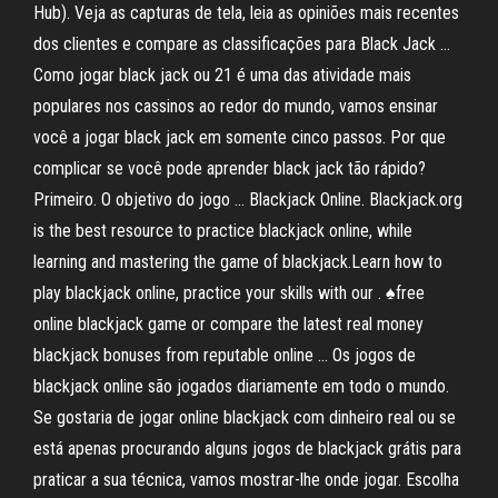
Hub). Veja as capturas de tela, leia as opiniões mais recentes
dos clientes e compare as classificações para Black Jack …
Como jogar black jack ou 21 é uma das atividade mais
populares nos cassinos ao redor do mundo, vamos ensinar
você a jogar black jack em somente cinco passos. Por que
complicar se você pode aprender black jack tão rápido?
Primeiro. O objetivo do jogo … Blackjack Online. Blackjack.org
is the best resource to practice blackjack online, while
learning and mastering the game of blackjack.Learn how to
play blackjack online, practice your skills with our . ♠free
online blackjack game or compare the latest real money
blackjack bonuses from reputable online … Os jogos de
blackjack online são jogados diariamente em todo o mundo.
Se gostaria de jogar online blackjack com dinheiro real ou se
está apenas procurando alguns jogos de blackjack grátis para
praticar a sua técnica, vamos mostrar-lhe onde jogar. Escolha