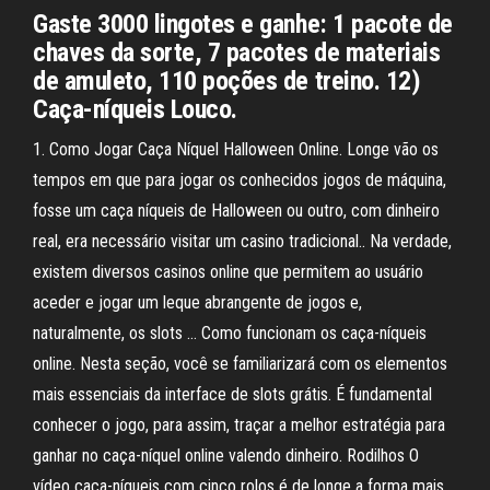
Gaste 3000 lingotes e ganhe: 1 pacote de
chaves da sorte, 7 pacotes de materiais
de amuleto, 110 poções de treino. 12)
Caça-níqueis Louco.
1. Como Jogar Caça Níquel Halloween Online. Longe vão os
tempos em que para jogar os conhecidos jogos de máquina,
fosse um caça níqueis de Halloween ou outro, com dinheiro
real, era necessário visitar um casino tradicional.. Na verdade,
existem diversos casinos online que permitem ao usuário
aceder e jogar um leque abrangente de jogos e,
naturalmente, os slots … Como funcionam os caça-níqueis
online. Nesta seção, você se familiarizará com os elementos
mais essenciais da interface de slots grátis. É fundamental
conhecer o jogo, para assim, traçar a melhor estratégia para
ganhar no caça-níquel online valendo dinheiro. Rodilhos O
vídeo caça-níqueis com cinco rolos é de longe a forma mais