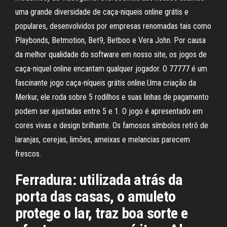
uma grande diversidade de caça-niqueis online grátis e
populares, desenvolvidos por empresas renomadas tais como
Playbonds, Betmotion, Bet9, Betboo e Vera John. Por causa
da melhor qualidade do software em nosso site, os jogos de
caça-niquel online encantam qualquer jogador. O 77777 é um
fascinante jogo caça-níqueis grátis online.Uma criação da
Merkur, ele roda sobre 5 rodilhos e suas linhas de pagamento
podem ser ajustadas entre 5 e 1. O jogo é apresentado em
cores vivas e design brilhante. Os famosos símbolos retrô de
laranjas, cerejas, limões, ameixas e melancias parecem
frescos.
Ferradura: utilizada atrás da
porta das casas, o amuleto
protege o lar, traz boa sorte e