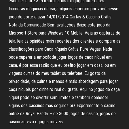
escolher entre 3 extraordinários minijogos diferentes.
Inúmeras máquinas de caça-níqueis esperam por você nesse
jogo de sorte e azar 14/01/2014 Cartas & Cassino Grátis
Nota da Comunidade Sem avaliações Baixe este jogo da
Microsoft Store para Windows 10 Mobile. Veja as capturas de
tela, leia as opiniões mais recentes dos clientes e compare as
classificações para Caça-níqueis Grátis Pure Vegas. Nada
pode superar a emoçãode jogar jogos de caça níquel em
casa, é por essa razão que eu prefiro jogar em casa, ou em
viagens curtas do meu tablet ou telefone. Eu gosto da
privacidade, da calma e menos é mais abordagem para jogar
caça níqueis por dinheiro real ou gratis. Aqui no jogos de caça
níquel pode se divertir sem limites e também conhecer
alguns dos cassinos mas seguros pra Experimente o casino
online da Royal Panda. + de 3000 jogos de casino, jogos de
casino ao vivo e jogos móveis.