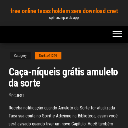
Skip
free online texas holdem sem download cnet
to
spinsnzmp.web.app
the
content
Category
Durkee61279
Caça-níqueis grátis amuleto
da sorte
By
GUEST
Receba notificação quando Amuleto da Sorte for atualizada
Faça sua conta no Spirit e Adicione na Biblioteca, assim você
será avisado quando tiver um novo Capítulo. Você também