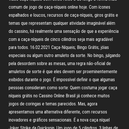
comum de jogo de caça-níqueis online hoje. Com ícones
espalhados e loucos, recursos de caça-níqueis, giros grátis e
temas que representam qualquer atividade imaginável além
do cassino, há realmente uma sensação de que a experiência
com a caça-níqueis de cinco cilindros seja mais agradável
para todos. 16.02.2021 Caça-Níqueis; Bingo Grátis; jóias
especiais ou algum outro amuleto da sorte. No bingo, julgando
pela desordem sobre as mesas, uma regra não-oficial de
amuletos de sorte é que eles devem ser proeminentemente
exibidos durante o jogo. É impossível definir o que algumas
pessoas consideram como sorte: Quem costuma jogar caça
níqueis grátis no Cassino Online Brasil já conhece muitos
jogos de coringas e temas parecidos. Mas, agora
apresentamos uma alternativa diferente, com recursos
inovadores e gráficos sensacionais. É a nova caça níquel
Joker Strike da Quickspin. Um jogo de 5 cilindros, 3 linhas de