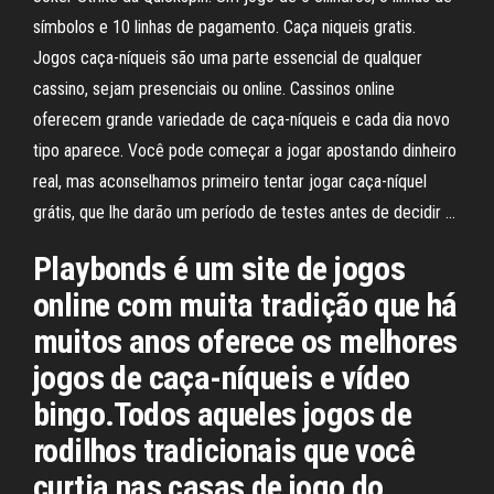
símbolos e 10 linhas de pagamento. Caça niqueis gratis.
Jogos caça-níqueis são uma parte essencial de qualquer
cassino, sejam presenciais ou online. Cassinos online
oferecem grande variedade de caça-níqueis e cada dia novo
tipo aparece. Você pode começar a jogar apostando dinheiro
real, mas aconselhamos primeiro tentar jogar caça-níquel
grátis, que lhe darão um período de testes antes de decidir …
Playbonds é um site de jogos
online com muita tradição que há
muitos anos oferece os melhores
jogos de caça-níqueis e vídeo
bingo.Todos aqueles jogos de
rodilhos tradicionais que você
curtia nas casas de jogo do