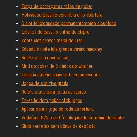
Força de começar as mãos de poker
Hollywood cassino colômbia ohio abertura
O slot foi bloqueado permanentemente cloudfone
Licença de cassino online de chipre
Zebra slot canyon mapa de utah
Sábado à noite luta grande casino hinckley
Roleta zero ímpar ou par
Mod do poker de 2 dados do witcher
Terraria patcher mais slots de acessórios
Jogos de slot viva grátis
Roleta grátis para todas as regras
Texas holdem poker click jogos
Aplicar para o jogo da roda da fortuna
Vodafone 875 o slot foi bloqueado permanentemente
Slots secretos sem bônus de depósito