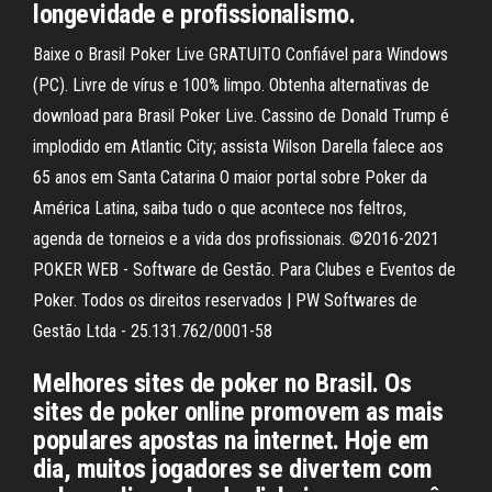
longevidade e profissionalismo.
Baixe o Brasil Poker Live GRATUITO Confiável para Windows
(PC). Livre de vírus e 100% limpo. Obtenha alternativas de
download para Brasil Poker Live. Cassino de Donald Trump é
implodido em Atlantic City; assista Wilson Darella falece aos
65 anos em Santa Catarina O maior portal sobre Poker da
América Latina, saiba tudo o que acontece nos feltros,
agenda de torneios e a vida dos profissionais. ©2016-2021
POKER WEB - Software de Gestão. Para Clubes e Eventos de
Poker. Todos os direitos reservados | PW Softwares de
Gestão Ltda - 25.131.762/0001-58
Melhores sites de poker no Brasil. Os
sites de poker online promovem as mais
populares apostas na internet. Hoje em
dia, muitos jogadores se divertem com