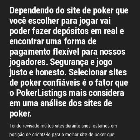
Dependendo do site de poker que
você escolher para jogar vai
poder fazer depósitos em real e
encontrar uma forma de
pagamento flexível para nossos
jogadores. Segurança e jogo
justo e honesto. Selecionar sites
de poker confiáveis é o fator que
o PokerListings mais considera
em uma análise dos sites de
poker.
Tendo revisado muitos sites durante anos, estamos em
posição de orientá-lo para o melhor site de poker que