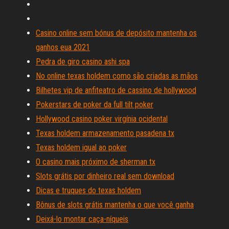
Casino online sem bónus de depósito mantenha os
ganhos eua 2021
Pedra de giro casino ashi spa
No online texas holdem como são criadas as mãos
Bilhetes vip de anfiteatro de cassino de hollywood
Pokerstars de poker da full tilt poker
Hollywood casino poker virgínia ocidental
Texas holdem armazenamento pasadena tx
Texas holdem igual ao poker
O casino mais próximo de sherman tx
Slots grátis por dinheiro real sem download
Dicas e truques do texas holdem
Bônus de slots grátis mantenha o que você ganha
Deixá-lo montar caça-níqueis