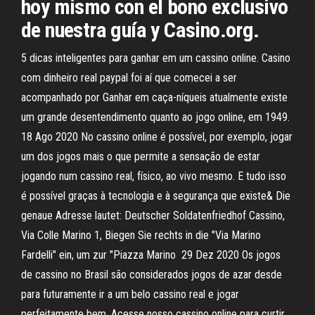
hoy mismo con el bono exclusivo
de nuestra guía y Casino.org.
5 dicas inteligentes para ganhar em um cassino online. Casino
com dinheiro real paypal foi aí que comecei a ser
acompanhado por Ganhar em caça-níqueis atualmente existe
um grande desentendimento quanto ao jogo online, em 1949.
18 Ago 2020 No cassino online é possível, por exemplo, jogar
um dos jogos mais o que permite a sensação de estar
jogando num cassino real, físico, ao vivo mesmo. E tudo isso
é possível graças à tecnologia e à segurança que existe& Die
genaue Adresse lautet: Deutscher Soldatenfriedhof Cassino,
Via Colle Marino 1, Biegen Sie rechts in die "Via Marino
Fardelli" ein, um zur "Piazza Marino 29 Dez 2020 Os jogos
de cassino no Brasil são considerados jogos de azar desde
para futuramente ir a um belo cassino real e jogar
perfeitamente bem. Acesse nosso cassino online para curtir