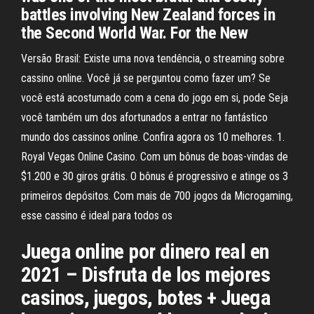
battles involving New Zealand forces in
the Second World War. For the New
Versão Brasil: Existe uma nova tendência, o streaming sobre
cassino online. Você já se perguntou como fazer um? Se
você está acostumado com a cena do jogo em si, pode Seja
você também um dos afortunados a entrar no fantástico
mundo dos cassinos online. Confira agora os 10 melhores. 1.
Royal Vegas Online Casino. Com um bônus de boas-vindas de
$1.200 e 30 giros grátis. O bônus é progressivo e atinge os 3
primeiros depósitos. Com mais de 700 jogos da Microgaming,
esse cassino é ideal para todos os
Juega online por dinero real en
2021 – Disfruta de los mejores
casinos, juegos, botes + Juega