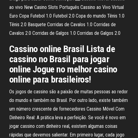
ao vivo New Casino Slots Português Cassino ao Vivo Virtual
Euro Copa Futebol 1.0 Futebol 2.0 Copa do mundo Tênis 1.0
Tênis 2.0 Basquete Corridas de Cavalos 1.0 Corridas de
Cavalos 2.0 Corridas de Galgos 1.0 Corridas de Galgos 2.0
Cassino online Brasil Lista de
cassino no Brasil para jogar
online Jogue no melhor casino
online para brasileiros!
Os jogos de cassino são a paixão de muitas pessoas ao redor
do mundo e também no Brasil. Por outro lado, existe também
um número crescente de fornecedores Cassino Móvel Com
Dinheiro Real: A prática leva a perfeição. Se você é novo em
jogar cassino com dinheiro real, existem algumas coisas
rápidas que devemos salientar. Em primeiro lugar, cada jogo