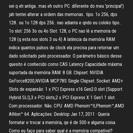
sei q eh antiga.. mas eh outro PC. diferente do meu 'principal')
jah tentei alterar a ordem das memorias.. tipo. 1o 256, dps
128.. ou 1o 128 dps 256.. nao adianta e qndo eu coloko tipo..
1o slot: 256 3o ou 4o Slot: 128, o PC nao lê a memoria de
128 (q esta nos slots 3 ou 4) A latência da memória RAM
indica quantos pulsos de clock ela precisa para retornar um
dado solicitado pelo processador. O parâmetro básico desse
quesito é conhecido como CAS Latency Capacidade máxima
suportada da memória RAM: 8 GB. Chipset: NVIDIA
GeForce8200,NVIDIA MCP78S Single Chipset. Socket: AM2+
Slots de expansão: 1 x PCI Express x16 Gen2.0 slot (Support
Hybrid SLI),3 x PCI slots,2 x PCI Express X 1 Gen1.1 slot.
Com processador: Não. CPU: AMD Phenom™II,Phenom™,AMD
Athlon™ 64. Aplicações: Desktop Jan 17, 2011 · Queria
formatar e trocar a memória, qe é de 500 e alguma coisa.
Como eu faço para saber qual é a memória compatível?