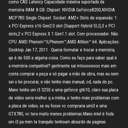
como CAS Latency Capacidade máxima suportada da
memória RAM: 8 GB. Chipset: NVIDIA GeForce8200,NVIDIA
MCP78S Single Chipset. Socket: AM2+ Slots de expansão: 1
x PCI Express x16 Gen2.0 slot (Support Hybrid SLI),3 x PCI
slots,2 x PCI Express X 1 Gen1.1 slot. Com processador: Não.
CPU: AMD Phenom™II,Phenom™,AMD Athlon™ 64. Aplicações:
Desktop Jan 17, 2011 · Queria formatar e trocar a memória,
qe é de 500 e alguma coisa. Como eu faço para saber qual é
a memória compatível? gerlmente sai mtoooooooo mais em
conta comprar a peça e só pagar a mão de obra, mas eu nem
sei o ke procurar, e não tenho mais manual, cd, nada do pc.
Mano tenho um i3 3250 e uma geforce gt610, claro sua placa
de video seria melhor q a minha, e tenho mais problemas com
a placa de video, se eu fosse vc compraria umi3 e uma
GTX780, vc tera muito menos problemas.Mano intel é foda
um i3 pa mim ta tranquilo tenhoum absurdo de paginas