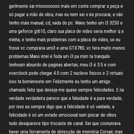
gerlmente sai mtoooooooo mais em conta comprar a peça e
só pagar a mão de obra, mas eu nem sei o ke procurar, e não
tenho mais manual, cd, nada do pc. Mano tenho um i3 3250 e
uma geforce gt610, claro sua placa de video seria melhor q a
minha, e tenho mais problemas com a placa de video, se eu
fosse vc compraria umi3 e uma GTX780, vc tera muito menos
problemas.Mano intel é foda um i3 pa mim ta tranquilo
tenhoum absurdo de paginas abertas, meu i3 é 3.5 e com
overclock pode chegar 4.0 com 2 nucleos fisicos e 2 virtuais
isso ta bominveste em Felizmente eu tenho um amigo
chamado feliz que deseja-me quase sempre felicidades. E na
verdade verdadeira parece que a falsidade é a pura verdade,
por isso eu sempre digo que a felicidade é só vaidade, a
felicidade é só um estado emocional num piscar de olhos
tudo desaparece tipo trocaste de canal. Sei que costumava
haver uma ferramenta de detecção de memória Corsair, mas