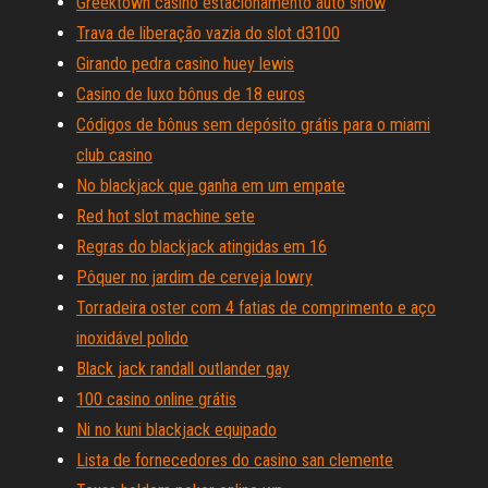
Greektown casino estacionamento auto show
Trava de liberação vazia do slot d3100
Girando pedra casino huey lewis
Casino de luxo bônus de 18 euros
Códigos de bônus sem depósito grátis para o miami
club casino
No blackjack que ganha em um empate
Red hot slot machine sete
Regras do blackjack atingidas em 16
Pôquer no jardim de cerveja lowry
Torradeira oster com 4 fatias de comprimento e aço
inoxidável polido
Black jack randall outlander gay
100 casino online grátis
Ni no kuni blackjack equipado
Lista de fornecedores do casino san clemente