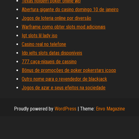
Texas holdem poker online wp
Abertura gigante do casino domingo 10 de janeiro
Jogos de loteria online por diversão
Warframe como obter slots mod adicionais
Igt slots lil lady iso
Casino real no telefone
Idp ielts slots datas disponíveis
777 caça-níqueis de cassino
Bônus de promoções de poker pokerstars icoop
Outro nome para o revendedor de blackjack
Jogos de azar e seus efeitos na sociedade
Proudly powered by
WordPress
|
Theme:
Envo Magazine