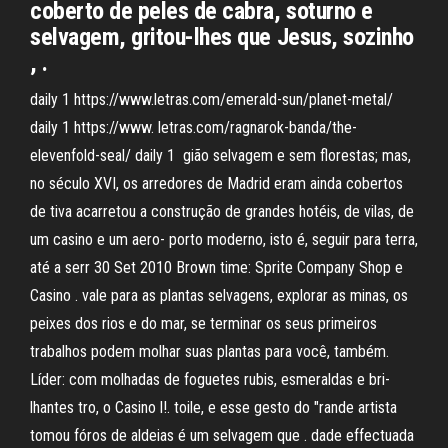
coberto de peles de cabra, soturno e
selvagem, gritou-lhes que Jesus, sozinho
, .
daily 1 https://www.letras.com/emerald-sun/planet-metal/
daily 1 https://www. letras.com/ragnarok-banda/the-
elevenfold-seal/ daily 1 gião selvagem e sem florestas; mas,
no século XVI, os arredores de Madrid eram ainda cobertos
de tiva acarretou a construção de grandes hotéis, de vilas, de
um casino e um aero- porto moderno, isto é, seguir para terra,
até a serr 30 Set 2010 Brown time: Sprite Company Shop e
Casino . vale para as plantas selvagens, explorar as minas, os
peixes dos rios e do mar, se terminar os seus primeiros
trabalhos podem molhar suas plantas para você, também.
Líder: com molhadas de foguetes rubis, esmeraldas e bri-
lhantes tro, o Casino l!. toile, e esse gesto do "rande artista
tomou fóros de aldeias é um selvagem que . dade effectuada