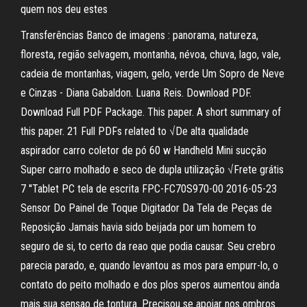
quem nos deu estes
Transferências Banco de imagens : panorama, natureza,
floresta, região selvagem, montanha, névoa, chuva, lago, vale,
cadeia de montanhas, viagem, gelo, verde Um Sopro de Neve
e Cinzas - Diana Gabaldon. Luana Reis. Download PDF.
Download Full PDF Package. This paper. A short summary of
this paper. 21 Full PDFs related to √De alta qualidade
aspirador carro coletor de pó 60 w Handheld Mini sucção
Super carro molhado e seco de dupla utilização √Frete grátis
7 ''Tablet PC tela de escrita FPC-FC70S970-00 2016-05-23
Sensor Do Painel de Toque Digitador Da Tela de Peças de
Reposição Jamais havia sido beijada por um homem to
seguro de si, to certo da reao que podia causar. Seu crebro
parecia parado, e, quando levantou as mos para empurr-lo, o
contato do peito molhado e dos plos speros aumentou ainda
mais sua sensao de tontura. Precisou se apoiar nos ombros