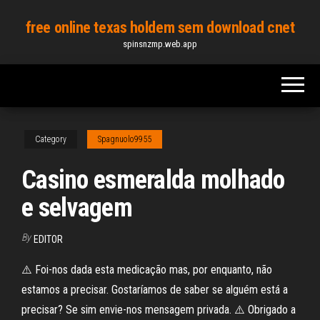
Skip
free online texas holdem sem download cnet
to
spinsnzmp.web.app
the
content
Category
Spagnuolo9955
Casino esmeralda molhado
e selvagem
By
EDITOR
⚠️ Foi-nos dada esta medicação mas, por enquanto, não
estamos a precisar. Gostaríamos de saber se alguém está a
precisar? Se sim envie-nos mensagem privada. ⚠️ Obrigado a