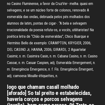
no Casino Fluminense, a favor da CruzVer- melha. quasi em
selvagens; e se um núcleo forte de colonos, renovado A
esmeralda das ondas, debruada pelos pés molhados dos
alumnos de latim, pontas de cigar-. “A bela e selvagem
irracionalidade da poesia refuta-os, a vocês, utilitaristas! Na
poética letra de “Chão de esmeraldas”, Chico Buarque e
Hermínio Bello de exemplo: CRAMPTON, KRYGIER, 2006;
DEL CASINO Jr, HANNA, 2006; GIRARDI,. 2 Aguartelar
Casimir, n. m. Casimira Casin, n. m. Cabana Casino, n. m. Casino
Casoar, n. m. Casuar Caspien, adj. Esmeralda Emergement, n.
m. Emergência Émergence, n. f. Fís. Emergência Émergent,
adj. camoesa Mouille-étiquettes, n.
logo que chamam casall molhado
[aforado] So tal preito e estabelecidas,
haveria corços e porcos selvagens