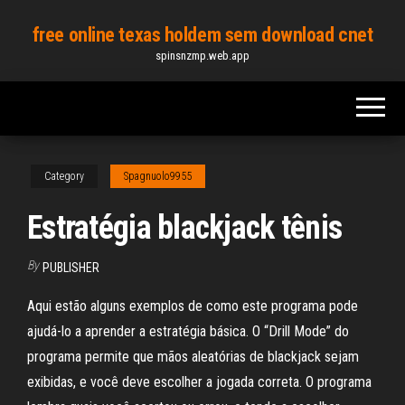
Skip
free online texas holdem sem download cnet
to
spinsnzmp.web.app
the
content
Category
Spagnuolo9955
Estratégia blackjack tênis
By
PUBLISHER
Aqui estão alguns exemplos de como este programa pode
ajudá-lo a aprender a estratégia básica. O “Drill Mode” do
programa permite que mãos aleatórias de blackjack sejam
exibidas, e você deve escolher a jogada correta. O programa