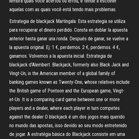
lembra quais você acertou ou errou, e tende a escolher
aquelas com as quais você está tendo mais problemas.
Estrategia de blackjack Martingala: Esta estrategia se utiliza
para recuperar el dinero perdido. Consta en doblar la apuesta
anterior hasta ganar una ronda. Después de ganar, se vuelve a
la apuesta original. Ej: 1 €, perdemos. 2 €, perdemos. 4 €,
ganamos. Volvemos a la apuesta inicial. Estrategia de
blackjack d’Alembert. Blackjack, formerly also Black Jack and
Vingt-Un, is the American member of a global family of
banking games known as Twenty-One, whose relatives include
the British game of Pontoon and the European game, Vingt-
et-Un. It is a comparing card game between one or more
players and a dealer, where each player in turn competes
against the dealer O blackjack é um dos jogos mais querido
no mundo das apostas, isso devido ao seu modo entretenido
de jogar. A estratégia básica do Blackjack consiste em uma