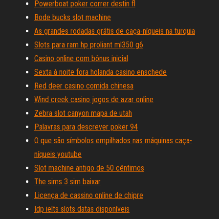
Powerboat poker correr destin fl
Bode bucks slot machine
As grandes rodadas grátis de caça-níqueis na turquia
Slots para ram hp proliant ml350 g6
Casino online com bônus inicial
Sexta à noite fora holanda casino enschede
Red deer casino comida chinesa
Wind creek casino jogos de azar online
Zebra slot canyon mapa de utah
Palavras para descrever poker 94
O que são símbolos empilhados nas máquinas caça-
níqueis youtube
Slot machine antigo de 50 cêntimos
The sims 3 sim baixar
Licença de cassino online de chipre
Idp ielts slots datas disponíveis